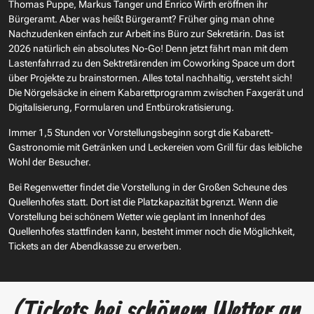
Thomas Puppe, Markus Tanger und Enrico Wirth eröffnen ihr
Bürgeramt. Aber was heißt Bürgeramt? Früher ging man ohne
Nachzudenken einfach zur Arbeit ins Büro zur Sekretärin. Das ist
2026 natürlich ein absolutes No-Go! Denn jetzt fährt man mit dem
Lastenfahrrad zu den Sektretärenden im Coworking Space um dort
über Projekte zu brainstormen. Alles total nachhaltig, versteht sich!
Die Nörgelsäcke in einem Kabarettprogramm zwischen Faxgerät und
Digitalisierung, Formularen und Entbürokratisierung.
Immer 1,5 Stunden vor Vorstellungsbeginn sorgt die Kabarett-
Gastronomie mit Getränken und Leckereien vom Grill für das leibliche
Wohl der Besucher.
Bei Regenwetter findet die Vorstellung in der Großen Scheune des
Quellenhofes statt. Dort ist die Platzkapazität bgrenzt. Wenn die
Vorstellung bei schönem Wetter wie geplant im Innenhof des
Quellenhofes stattfinden kann, besteht immer noch die Möglichkeit,
Tickets an der Abendkasse zu erwerben.
(Tickets bei schönem Wetter an